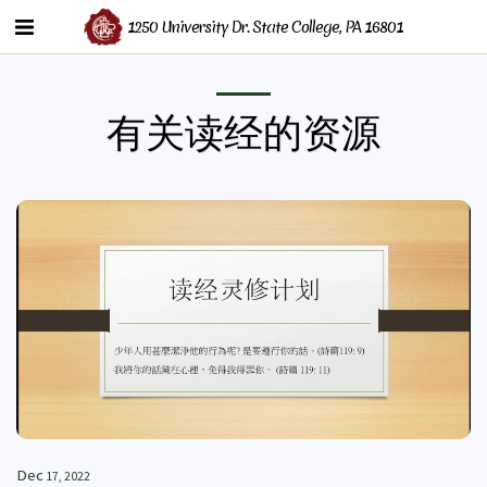
1250 University Dr. State College, PA 16801
有关读经的资源
Dec
17, 2022